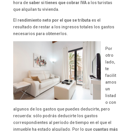
hora de
saber si tienes que cobrar IVA
a los turistas
que alquilan tu vivienda.
El
rendimiento neto por el que se tributa
es el
resultado de restar a los ingresos totales los gastos
necesarios para obtenerlos.
Por
otro
lado,
te
facilit
amos
un
listad
o con
algunos de los gastos que puedes deducirte, pero
recuerda: sólo podrás deducirte los gastos
correspondientes al período de tiempo en el que el
inmueble ha estado alquilado. Por lo que
cuantas más