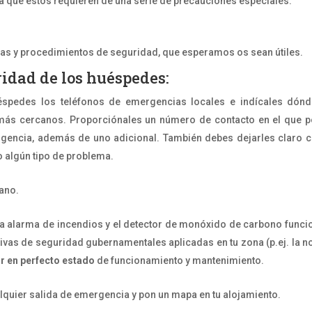
 que éstos requieren de una serie de precauciones especiales.
as y procedimientos de seguridad, que esperamos os sean útiles.
idad de los huéspedes:
uéspedes los teléfonos de emergencias locales e indícales dón
d más cercanos. Proporciónales un número de contacto en el que 
ergencia, además de uno adicional. También debes dejarles claro
o algún tipo de problema.
mano.
a alarma de incendios y el detector de monóxido de carbono funci
ivas de seguridad gubernamentales aplicadas en tu zona (p.ej. la 
or en perfecto estado
de funcionamiento y mantenimiento.
lquier salida de emergencia y pon un mapa en tu alojamiento.