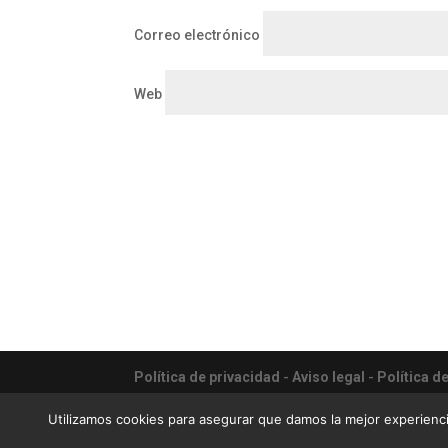
Correo electrónico
Web
Política de privacidad
-
Aviso legal
-
Política d
Priority Villas & Apartments - Gestión completa 
Utilizamos cookies para asegurar que damos la mejor experienci
Sitio web diseñado por
24pm.es