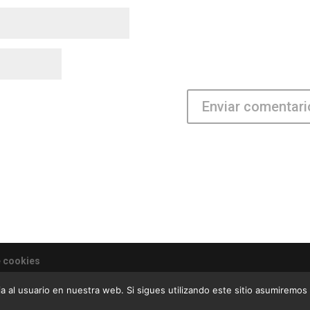
e cookies
de villas y apartamentos turísticos
a al usuario en nuestra web. Si sigues utilizando este sitio asumiremo