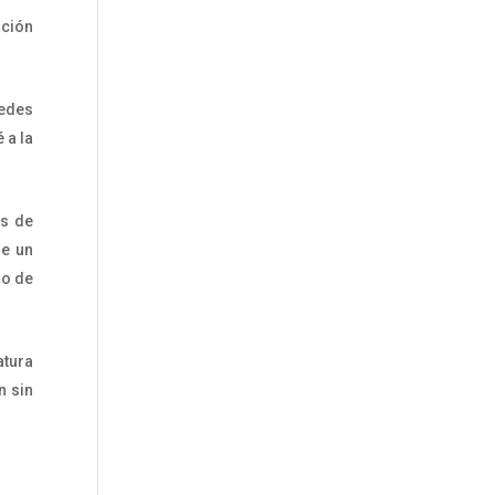
ación
uedes
 a la
es de
de un
ro de
atura
n sin