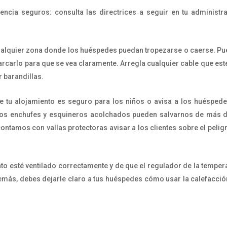
ncia seguros: consulta las directrices a seguir en tu administr
cualquier zona donde los huéspedes puedan tropezarse o caerse. P
arcarlo para que se vea claramente. Arregla cualquier cable que esté
r barandillas.
 tu alojamiento es seguro para los niños o avisa a los huésped
n los enchufes y esquineros acolchados pueden salvarnos de más 
 contamos con vallas protectoras avisar a los clientes sobre el pelig
to esté ventilado correctamente y de que el regulador de la temper
demás, debes dejarle claro a tus huéspedes cómo usar la calefacció