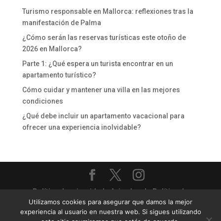
Turismo responsable en Mallorca: reflexiones tras la
manifestación de Palma
¿Cómo serán las reservas turísticas este otoño de
2026 en Mallorca?
Parte 1: ¿Qué espera un turista encontrar en un
apartamento turístico?
Cómo cuidar y mantener una villa en las mejores
condiciones
¿Qué debe incluir un apartamento vacacional para
ofrecer una experiencia inolvidable?
Política de privacidad
-
Aviso legal
-
Política de
Utilizamos cookies para asegurar que damos la mejor
cookies
experiencia al usuario en nuestra web. Si sigues utilizando
Priority Villas & Apartments - Gestión completa de