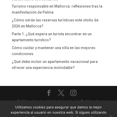
Turismo responsable en Mallorca: reflexiones tras la
manifestación de Palma
¿Cómo serán las reservas turísticas este otoño de
2026 en Mallorca?
Parte 1: ¿Qué espera un turista encontrar en un
apartamento turístico?
Cómo cuidar y mantener una villa en las mejores
condiciones
¿Qué debe incluir un apartamento vacacional para
ofrecer una experiencia inolvidable?
Política de privacidad
-
Aviso legal
-
Política de
Utilizamos cookies para asegurar que damos la mejor
cookies
experiencia al usuario en nuestra web. Si sigues utilizando
Priority Villas & Apartments - Gestión completa de