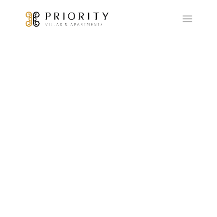
Check in +
atención huésped
24H