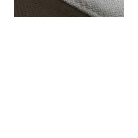
¿Necesita más
información?
¡Contáctenos!
Si desea obtener más información sobre los
servicios y tarifas.