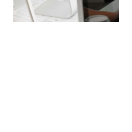
¿Necesita más
información?
¡Contáctenos!
Si desea obtener más información sobre los
servicios y tarifas.