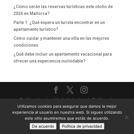
¿Cómo serán las reservas turísticas este otoño de
2026 en Mallorca?
Parte 1: ¿Qué espera un turista encontrar en un
apartamento turístico?
Cómo cuidar y mantener una villa en las mejores
condiciones
¿Qué debe incluir un apartamento vacacional para
ofrecer una experiencia inolvidable?
Política de privacidad
-
Aviso legal
-
Política de
Utilizamos cookies para asegurar que damos la mejor
cookies
experiencia al usuario en nuestra web. Si sigues utilizando
Priority Villas & Apartments - Gestión completa de
este sitio asumiremos que estás de acuerdo.
villas y apartamentos turísticos
De acuerdo
Política de privacidad
Sitio web diseñado por
24pm.es