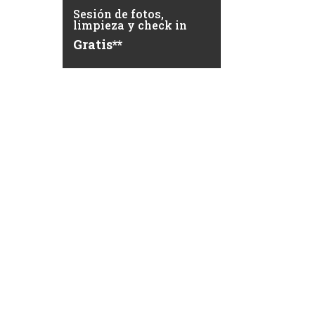
Sesión de fotos,
limpieza y check in
Gratis**
Establecemos unas tarifas acordes a la
demanda y las fechas de reserva.