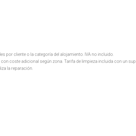
 por cliente o la categoría del alojamiento. IVA no incluido.
al con coste adicional según zona. Tarifa de limpieza incluida con un su
liza la reparación.
¿Necesita más
información?
¡Contáctenos!