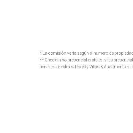
Registro fichas Policía, reviews, etc.
.
* La comisión varia según el numero de propiedades
** Check-in no presencial gratuito, si es presenci
tiene coste extra si Priority Villas & Apartments rea