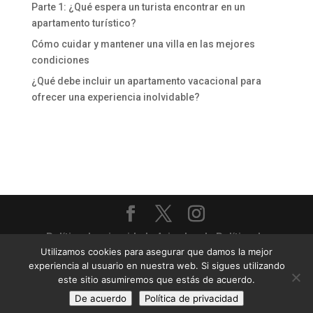
Parte 1: ¿Qué espera un turista encontrar en un
apartamento turístico?
Cómo cuidar y mantener una villa en las mejores
condiciones
¿Qué debe incluir un apartamento vacacional para
ofrecer una experiencia inolvidable?
Política de privacidad
-
Aviso legal
-
Política de
Utilizamos cookies para asegurar que damos la mejor
cookies
experiencia al usuario en nuestra web. Si sigues utilizando
Priority Villas & Apartments - Gestión completa de
este sitio asumiremos que estás de acuerdo.
villas y apartamentos turísticos
De acuerdo
Política de privacidad
Sitio web diseñado por
24pm.es