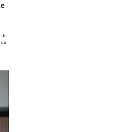
te
s de
os a