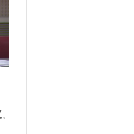
r
dos