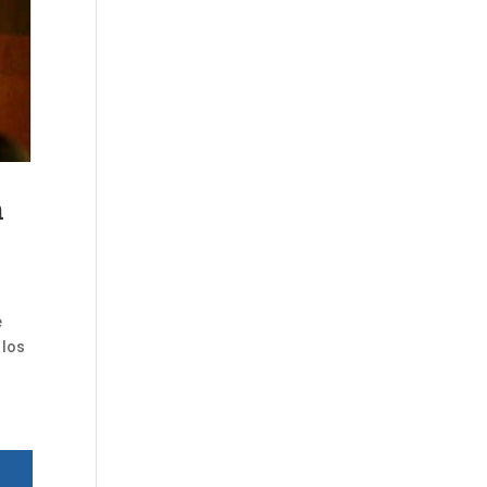
n
e
 los