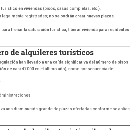
 turístico en viviendas
(pisos, casas completas, etc.).
n legalmente registradas;
no se podrán crear nuevas plazas
.
l para
frenar la saturación turística, liberar vivienda para residentes
o de alquileres turísticos
regulación han llevado a una caída significativa del número de pisos
ión de casi 47 000 en el último año), como consecuencia de:
o
.
administraciones.
erva una disminución grande de plazas ofertadas conforme se aplic