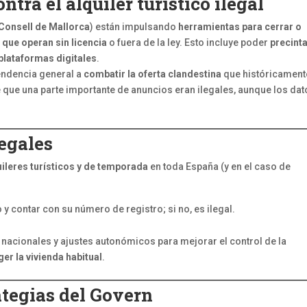
ntra el alquiler turístico ilegal
Consell de Mallorca
) están impulsando
herramientas para cerrar o
 que operan sin licencia
o fuera de la ley. Esto incluye poder
precint
plataformas digitales
.
tendencia general a
combatir la oferta clandestina
que históricament
 que una parte importante de anuncios eran ilegales, aunque los dat
legales
uileres turísticos y de temporada
en toda España (y en el caso de
o y contar con su número de registro; si no, es ilegal.
 nacionales y ajustes autonómicos para mejorar el control de la
r la vivienda habitual
.
rategias del Govern