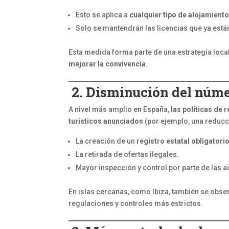
Esto se aplica a
cualquier tipo de alojamiento
Solo se mantendrán las licencias que ya está
Esta medida forma parte de una estrategia loca
mejorar la convivencia
.
2. Disminución del númer
A nivel más amplio en España,
las políticas de 
turísticos anunciados
(por ejemplo, una reducc
La creación de un
registro estatal obligatori
La retirada de ofertas ilegales.
Mayor inspección y control por parte de las 
En islas cercanas, como Ibiza, también se obs
regulaciones y controles más estrictos.