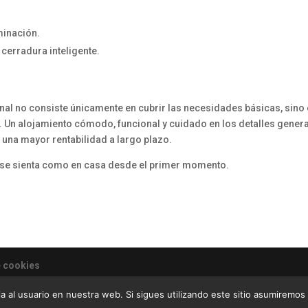
minación.
cerradura inteligente.
al no consiste únicamente en cubrir las necesidades básicas, sino
s. Un alojamiento cómodo, funcional y cuidado en los detalles gener
na mayor rentabilidad a largo plazo.
ed se sienta como en casa desde el primer momento.
e cookies
de villas y apartamentos turísticos
a al usuario en nuestra web. Si sigues utilizando este sitio asumiremo