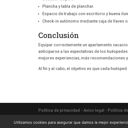
Plancha y tabla de planchar.
Espacio de trabajo con escritorio y buena ilu
Check-in autónomo mediante caja de llaves o 
Conclusión
Equipar correctamente un apartamento vacacion
anticiparse a las expectativas de los huéspede
mejores experiencias, más recomendaciones y u
Al fin y al cabo, el objetivo es que cada huésp
Política de privacidad
-
Aviso legal
-
Política d
Priority Villas & Apartments - Gestión completa 
Utilizamos cookies para asegurar que damos la mejor experienci
Sitio web diseñado por
24pm.es