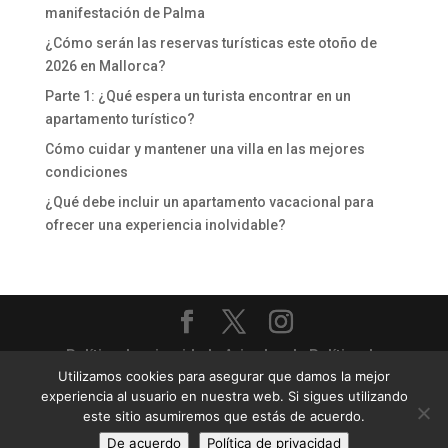
manifestación de Palma
¿Cómo serán las reservas turísticas este otoño de
2026 en Mallorca?
Parte 1: ¿Qué espera un turista encontrar en un
apartamento turístico?
Cómo cuidar y mantener una villa en las mejores
condiciones
¿Qué debe incluir un apartamento vacacional para
ofrecer una experiencia inolvidable?
Política de privacidad
-
Aviso legal
-
Política de
Utilizamos cookies para asegurar que damos la mejor
cookies
experiencia al usuario en nuestra web. Si sigues utilizando
Priority Villas & Apartments - Gestión completa de
este sitio asumiremos que estás de acuerdo.
villas y apartamentos turísticos
De acuerdo
Política de privacidad
Sitio web diseñado por
24pm.es