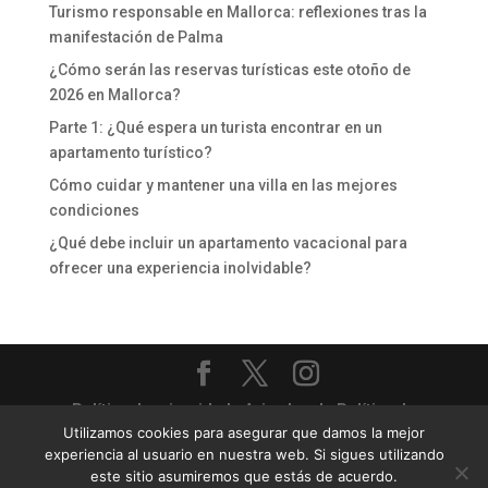
Turismo responsable en Mallorca: reflexiones tras la
manifestación de Palma
¿Cómo serán las reservas turísticas este otoño de
2026 en Mallorca?
Parte 1: ¿Qué espera un turista encontrar en un
apartamento turístico?
Cómo cuidar y mantener una villa en las mejores
condiciones
¿Qué debe incluir un apartamento vacacional para
ofrecer una experiencia inolvidable?
Política de privacidad
-
Aviso legal
-
Política de
Utilizamos cookies para asegurar que damos la mejor
cookies
experiencia al usuario en nuestra web. Si sigues utilizando
Priority Villas & Apartments - Gestión completa de
este sitio asumiremos que estás de acuerdo.
villas y apartamentos turísticos