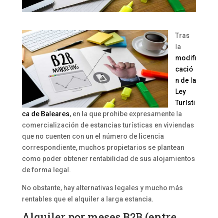
Tras
la
modifi
cació
n de la
Ley
Turísti
ca de Baleares
, en la que prohibe expresamente la
comercialización de estancias turísticas en viviendas
que no cuenten con un el número de licencia
correspondiente, muchos propietarios se plantean
como poder obtener rentabilidad de sus alojamientos
de forma legal.
No obstante, hay alternativas legales y mucho más
rentables que el alquiler a larga estancia.
Alquiler por meses B2B (entre