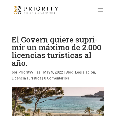
El Govern quiere su­pri­
mir un má­xi­mo de 2.000
licencias turísticas al
año.
por
PriorityVillas
|
May 9, 2022
|
Blog
,
Legislación
,
Licencia Turística
|
0 Comentarios