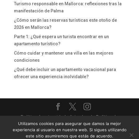
Turismo responsable en Mallorca: reflexiones tras la
manifestación de Palma
¿Cómo serán las reservas turísticas este otoño de
2026 en Mallorca?
Parte 1: ¿Qué espera un turista encontrar en un
apartamento turístico?
Cómo cuidar y mantener una villa en las mejores
condiciones
¿Qué debe incluir un apartamento vacacional para
ofrecer una experiencia inolvidable?
Política de privacidad
-
Aviso legal
-
Política de
Utilizamos cookies para asegurar que damos la mejor
cookies
experiencia al usuario en nuestra web. Si sigues utilizando
Priority Villas & Apartments - Gestión completa de
este sitio asumiremos que estás de acuerdo.
villas y apartamentos turísticos