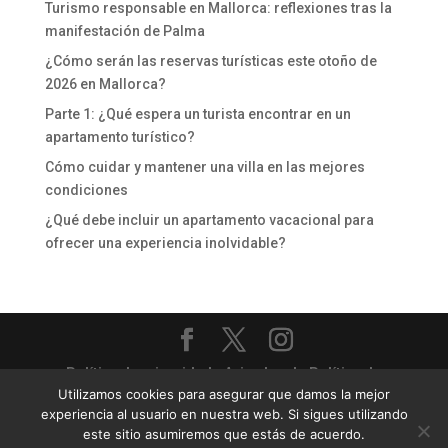
Turismo responsable en Mallorca: reflexiones tras la
manifestación de Palma
¿Cómo serán las reservas turísticas este otoño de
2026 en Mallorca?
Parte 1: ¿Qué espera un turista encontrar en un
apartamento turístico?
Cómo cuidar y mantener una villa en las mejores
condiciones
¿Qué debe incluir un apartamento vacacional para
ofrecer una experiencia inolvidable?
Política de privacidad
-
Aviso legal
-
Política de
Utilizamos cookies para asegurar que damos la mejor
cookies
experiencia al usuario en nuestra web. Si sigues utilizando
Priority Villas & Apartments - Gestión completa de
este sitio asumiremos que estás de acuerdo.
villas y apartamentos turísticos