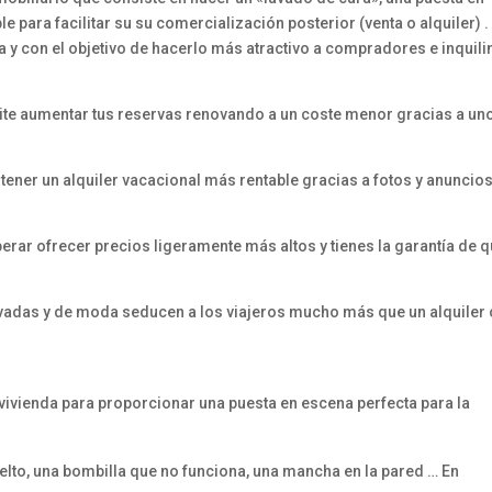
e para facilitar su su comercialización posterior (venta o alquiler) .
a y con el objetivo de hacerlo más atractivo a compradores e inquil
mite aumentar tus reservas renovando a un coste menor gracias a un
tener un alquiler vacacional más rentable gracias a fotos y anuncio
erar ofrecer precios ligeramente más altos y tienes la garantía de 
vadas y de moda seducen a los viajeros mucho más que un alquiler
 vivienda para proporcionar una puesta en escena perfecta para la
uelto, una bombilla que no funciona, una mancha en la pared … En