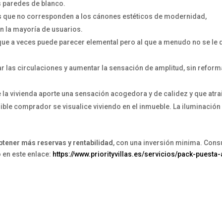
s paredes de blanco.
s
que no corresponden a los cánones estéticos de modernidad,
n la mayoría de usuarios.
 que a veces puede parecer elemental pero al que a menudo no se le d
r las circulaciones y aumentar la sensación de amplitud, sin reform
la vivienda aporte una sensación acogedora y de calidez y que atra
ible comprador se visualice viviendo en el inmueble. La iluminación
btener más reservas y rentabilidad
, con una inversión minima. Cons
 en este enlace:
https://www.priorityvillas.es/servicios/pack-puesta-