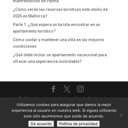
manifestación de Palma
¿Cómo serán las reservas turísticas este otoño de
2026 en Mallorca?
Parte 1: ¿Qué espera un turista encontrar en un
apartamento turístico?
Cómo cuidar y mantener una villa en las mejores
condiciones
¿Qué debe incluir un apartamento vacacional para
ofrecer una experiencia inolvidable?
Política de privacidad
-
Aviso legal
-
Política de
Utilizamos cookies para asegurar que damos la mejor
cookies
experiencia al usuario en nuestra web. Si sigues utilizando
Priority Villas & Apartments - Gestión completa de
este sitio asumiremos que estás de acuerdo.
villas y apartamentos turísticos
De acuerdo
Política de privacidad
Sitio web diseñado por
24pm.es